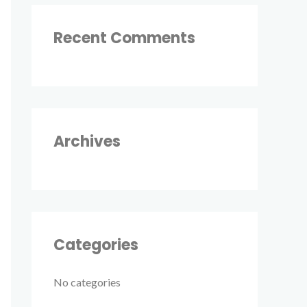
c
Recent Comments
h
f
o
r
:
Archives
Categories
No categories