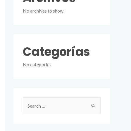
No archives to show.
Categorías
No categories
S
e
a
r