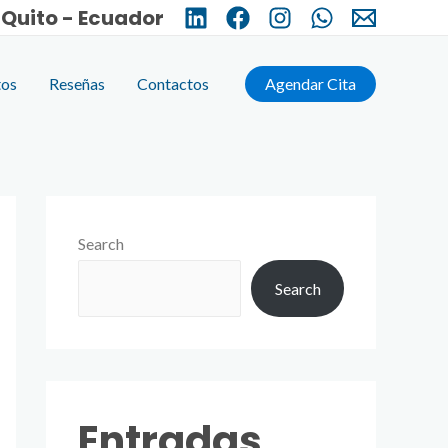
Quito - Ecuador
tos
Reseñas
Contactos
Agendar Cita
Search
Search
Entradas